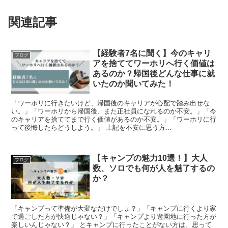
関連記事
【経験者7名に聞く】今のキャリ
ブログ
アを捨ててワーホリへ行く価値は
あるのか？帰国後どんな仕事に就
いたのか聞いてみた！
「ワーホリに行きたいけど、帰国後のキャリアが心配で踏み出せな
い。」「ワーホリから帰国後、また正社員になれるのか不安。」「今
のキャリアを捨ててまで行く価値があるのか不安。」「ワーホリに行
って後悔したらどうしよう。」 上記を不安に思う方...
【キャンプの魅力10選！】大人
ブログ
数、ソロでも何が人を魅了するの
か？
「キャンプって準備が大変なだけでしょ？」「キャンプに行くより家
で過ごした方が快適じゃない？」「キャンプより遊園地に行った方が
楽しいんじゃない？」 とキャンプに行ったことがない方は、思って