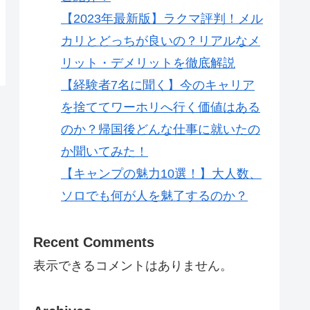
【2023年最新版】ラクマ評判！メル
カリとどっちが良いの？リアルなメ
リット・デメリットを徹底解説
【経験者7名に聞く】今のキャリア
を捨ててワーホリへ行く価値はある
のか？帰国後どんな仕事に就いたの
か聞いてみた！
【キャンプの魅力10選！】大人数、
ソロでも何が人を魅了するのか？
Recent Comments
表示できるコメントはありません。