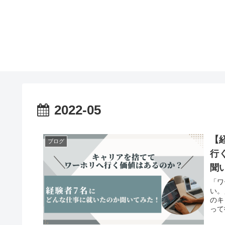
2022-05
【
ブログ
行
聞
「ワ
い。
のキ
って